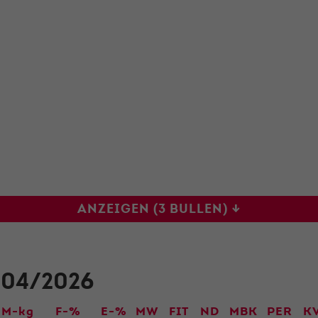
der Webseite benötigt. Dadurch ist gewährleistet, dass
die Webseite einwandfrei funktioniert.
Name
Cookie-Informationen anzeigen
cookie_optin
Anbieter
Qnetics
Externe Inhalte
Wir verwenden auf unserer Website externe Inhalte, um
Laufzeit
1 Jahr
Ihnen zusätzliche Informationen anzubieten.
Zweck
Cookie Einstellungen speichern
ANZEIGEN (3 BULLEN) ↓
04/2026
M-kg
F-%
E-%
MW
FIT
ND
MBK
PER
K