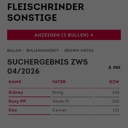
Funktionen der Webseite benötigt. Dadurch ist
FLEISCHRINDER
gewährleistet, dass die Webseite einwandfrei
funktioniert.
SONSTIGE
Name
Cookie-Informationen anzeigen
cookie_optin
ANZEIGEN (3 BULLEN) ↓
Anbieter
Qnetics
Externe Inhalte
Wir verwenden auf unserer Website externe
Laufzeit
1 Jahr
BULLEN
BULLENANGEBOT
BROWN SWISS
Inhalte, um Ihnen zusätzliche Informationen
anzubieten.
SUCHERGEBNIS ZWS
Zweck
Cookie Einstellungen speichern
PDF
04/2026
NAME
VATER
GZW
Sidney
Sting
144
Roxy PP
Vitobi P
142
Ceo
Cavral
131