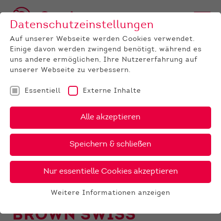
Datenschutzeinstellungen
Auf unserer Webseite werden Cookies verwendet.
Einige davon werden zwingend benötigt, während es
uns andere ermöglichen, Ihre Nutzererfahrung auf
unserer Webseite zu verbessern.
Essentiell
Externe Inhalte
RASSE
Alle akzeptieren
HOLSTEIN
RED HOLSTEIN
Speichern & schließen
FLECKVIEH
Nur essentielle Cookies akzeptieren
JERSEY
ROTVIEH
Weitere Informationen anzeigen
Essentiell
BROWN SWISS
Essentielle Cookies werden für grundlegende