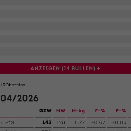
ANZEIGEN (14 BULLEN) ↓
UROhornlos
04/2026
R
GZW
MW
M-kg
F-%
E-%
n P*S
143
128
1177
-0.07
-0.05