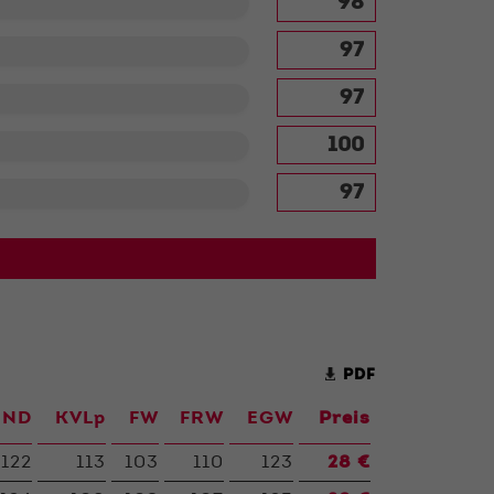
PDF
ND
KVLp
FW
FRW
EGW
Preis
122
113
103
110
123
28 €