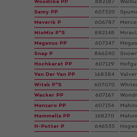
Woodlike PP
882187
Walbu
Samy PP
607320
Spuma
Meverik P
606787
Merce
MioMio P*S
882148
Miracl
Meganus PP
607247
Megas
Snap P
866240
Snow
Hochkarat PP
607129
Hofgu
Van Der Van PP
168384
Valve
Witek P*S
607070
White
Wacker PP
607167
Wondr
Menzaro PP
607154
Mahin
Mammella PP
168270
Mahom
H-Potter P
646535
Hogwa