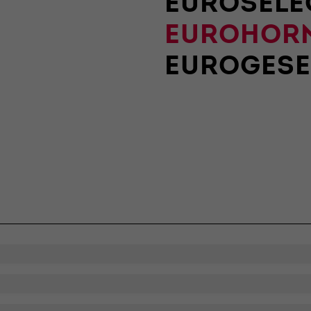
EUROSELE
der Webseite benötigt. Dadurch ist gewährleistet, dass
die Webseite einwandfrei funktioniert.
EUROHOR
Name
Cookie-Informationen anzeigen
cookie_optin
EUROGESE
Anbieter
Qnetics
Externe Inhalte
Wir verwenden auf unserer Website externe Inhalte, um
Laufzeit
1 Jahr
Ihnen zusätzliche Informationen anzubieten.
Zweck
Cookie Einstellungen speichern