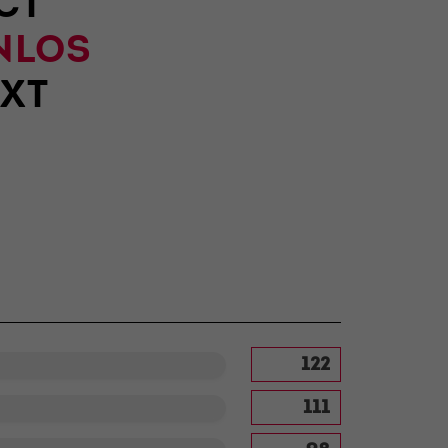
CT
NLOS
XT