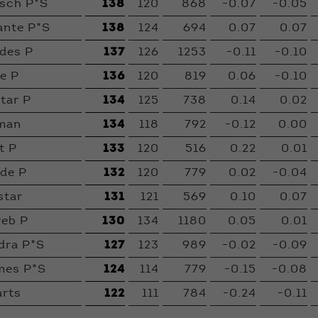
sch P*S
138
120
868
-0.07
-0.05
nte P*S
138
124
694
0.07
0.07
des P
137
126
1253
-0.11
-0.10
e P
136
120
819
0.06
-0.10
tar P
134
125
738
0.14
0.02
man
134
118
792
-0.12
0.00
t P
133
120
516
0.22
0.01
rde P
132
120
779
0.02
-0.04
star
131
121
569
0.10
0.07
eb P
130
134
1180
0.05
0.01
dra P*S
127
123
989
-0.02
-0.09
es P*S
124
114
779
-0.15
-0.08
rts
122
111
784
-0.24
-0.11