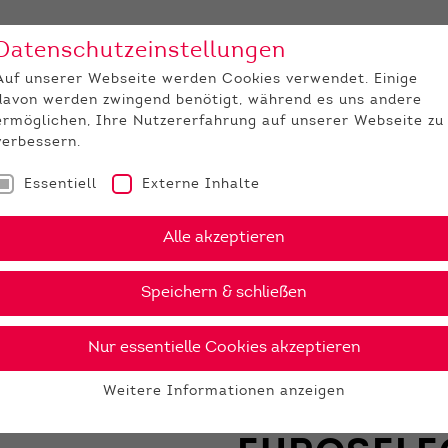
Datenschutzeinstellungen
Unternehmen
Medi
Auf unserer Webseite werden Cookies verwendet. Einige
davon werden zwingend benötigt, während es uns andere
JUNGZÜCHTER
ermöglichen, Ihre Nutzererfahrung auf unserer Webseite zu
verbessern.
Essentiell
Externe Inhalte
Alle akzeptieren
Speichern & schließen
MERKMALE
Nur essentielle Cookies akzeptieren
ALLE
Weitere Informationen anzeigen
EUROPRE
Essentiell
Essentielle Cookies werden für grundlegende Funktionen