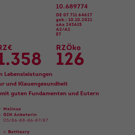
10.689774
DE 07 711 64627
geb.: 10.10.2021
aAa 243615
A2/A2
ET
RZ€
RZÖko
1.358
126
n Lebensleistungen
eur und Klauengesundheit
 mit guten Fundamenten und Eutern
Malinus
GIN Anbeterin
05/86-88-86-87/87
v.
Battlecry