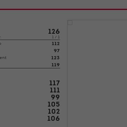
126
r.
1 / 1
112
p
97
123
ent
119
117
111
99
105
102
106