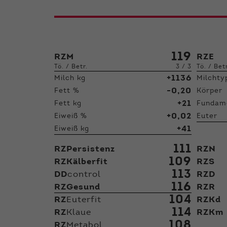
119
RZM
RZE
Tö. / Betr.
3 / 3
Tö. / Bet
+1136
Milch kg
Milchty
-0,20
Fett %
Körper
+21
Fett kg
Fundam
+0,02
Eiweiß %
Euter
+41
Eiweiß kg
111
RZPersistenz
RZN
109
RZKälberfit
RZS
113
DD
control
RZD
116
RZGesund
RZR
104
RZ
Euterfit
RZKd
114
RZ
Klaue
RZKm
108
RZ
Metabol