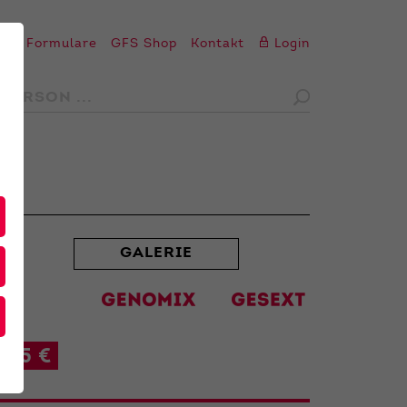
en
Formulare
GFS Shop
Kontakt
Login
GALERIE
45 €
t