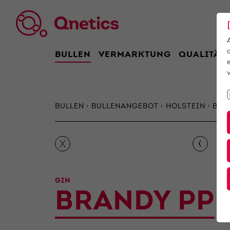
BULLEN
VERMARKTUNG
QUALITÄT
BULLEN
BULLENANGEBOT
HOLSTEIN
Bra
‹
X
GIN
BRANDY PP