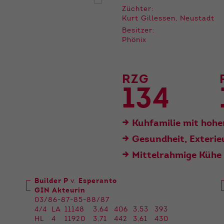
der Webseite benötigt. Dadurch ist gewährleistet, dass
Züchter:
die Webseite einwandfrei funktioniert.
Kurt Gillessen, Neustadt
Besitzer:
Name
Cookie-Informationen anzeigen
cookie_optin
Phönix
Anbieter
Qnetics
Externe Inhalte
Wir verwenden auf unserer Website externe Inhalte, um
Laufzeit
1 Jahr
RZG
Ihnen zusätzliche Informationen anzubieten.
134
Zweck
Cookie Einstellungen speichern
Kuhfamilie mit hohe
Gesundheit, Exteri
Mittelrahmige Kühe
Builder P
v.
Esperanto
GIN Akteurin
03/86-87-85-88/87
4/4
LA
11148
3,64
406
3,53
393
HL
4
11920
3,71
442
3,61
430