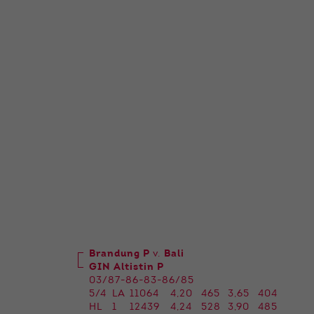
Brandung P
v.
Bali
GIN Altistin P
03/87-86-83-86/85
5/4
LA
11064
4,20
465
3,65
404
HL
1
12439
4,24
528
3,90
485