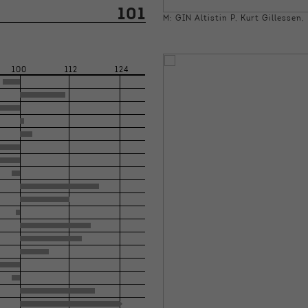
101
M: GIN Altistin P, Kurt Gillessen,
100
112
124