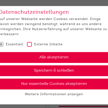
Datenschutzeinstellungen
Unternehmen
Medi
Auf unserer Webseite werden Cookies verwendet. Einige
davon werden zwingend benötigt, während es uns andere
JUNGZÜCHTER
ermöglichen, Ihre Nutzererfahrung auf unserer Webseite zu
verbessern.
Essentiell
Externe Inhalte
ndy PP
Alle akzeptieren
›
PDF
Speichern & schließen
Nur essentielle Cookies akzeptieren
29 €
Weitere Informationen anzeigen
gesex
Essentiell
Essentielle Cookies werden für grundlegende Funktionen