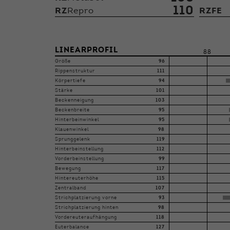
110
RZ
Repro
RZFE
LINEARPROFIL
88
Größe
96
Rippenstruktur
111
Körpertiefe
94
Stärke
101
Beckenneigung
103
Beckenbreite
95
Hinterbeinwinkel
95
Klauenwinkel
98
Sprunggelenk
119
Hinterbeinstellung
112
Vorderbeinstellung
99
Bewegung
117
Hintereuterhöhe
115
Zentralband
107
Strichplatzierung vorne
93
Strichplatzierung hinten
98
Vordereuteraufhängung
118
Euterbalance
127