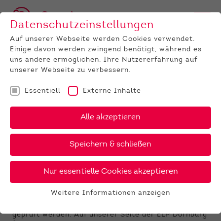
Datenschutzeinstellungen
Auf unserer Webseite werden Cookies verwendet.
Einige davon werden zwingend benötigt, während es
uns andere ermöglichen, Ihre Nutzererfahrung auf
unserer Webseite zu verbessern.
Essentiell
Externe Inhalte
UNTERNEHMEN
News
Detail
Alle akzeptieren
15.01.2019
, Autor:
Ulrike Niebling
Speichern & schließen
Ab sofort Pedigrees der ELP
Dornburg einsehbar
Nur essentielle Cookies akzeptieren
Für alle potentiellen Kaufinteressenten unserer
Weitere Informationen anzeigen
beiden Bullenauktionen sind ab sofort die Pedigrees
Essentiell
der Bullen einsehbar, die aktuell in der LPA Dornburg
Essentielle Cookies werden für grundlegende
geprüft werden. Auf unserer Seite der ELP Dornburg