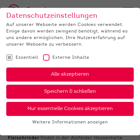
Datenschutzeinstellungen
Auf unserer Webseite werden Cookies verwendet.
Einige davon werden zwingend benötigt, während es
uns andere ermöglichen, Ihre Nutzererfahrung auf
unserer Webseite zu verbessern.
Essentiell
Externe Inhalte
UNTERNEHMEN
News
Detail
Alle akzeptieren
06.05.2019
, Autor:
Harald Krausmüller
Speichern & schließen
Fleischrinder-
Frühjahrsauktion in Alsfeld
Nur essentielle Cookies akzeptieren
Am Mittwoch, den 8. Mai 2019, 16.00 Uhr,
Weitere Informationen anzeigen
ist es wieder soweit.
Essentiell
Die nächste Zuchtviehauktion für
Essentielle Cookies werden für grundlegende
Fleischrinder
findet in der Alsfelder Hessenhalle