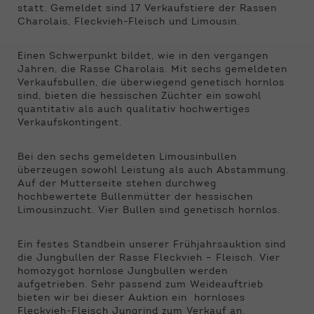
Funktionen der Webseite benötigt. Dadurch ist
statt. Gemeldet sind 17 Verkaufstiere der Rassen
gewährleistet, dass die Webseite einwandfrei
Charolais, Fleckvieh-Fleisch und Limousin.
funktioniert.
Einen Schwerpunkt bildet, wie in den vergangen
Name
Cookie-Informationen anzeigen
cookie_optin
Jahren, die Rasse Charolais. Mit sechs gemeldeten
Verkaufsbullen, die überwiegend genetisch hornlos
Anbieter
Qnetics
sind, bieten die hessischen Züchter ein sowohl
Externe Inhalte
quantitativ als auch qualitativ hochwertiges
Wir verwenden auf unserer Website externe
Laufzeit
1 Jahr
Verkaufskontingent.
Inhalte, um Ihnen zusätzliche Informationen
anzubieten.
Zweck
Cookie Einstellungen speichern
Bei den sechs gemeldeten Limousinbullen
überzeugen sowohl Leistung als auch Abstammung.
Auf der Mutterseite stehen durchweg
hochbewertete Bullenmütter der hessischen
Limousinzucht. Vier Bullen sind genetisch hornlos.
Ein festes Standbein unserer Frühjahrsauktion sind
die Jungbullen der Rasse Fleckvieh – Fleisch. Vier
homozygot hornlose Jungbullen werden
aufgetrieben. Sehr passend zum Weideauftrieb
bieten wir bei dieser Auktion ein hornloses
Fleckvieh-Fleisch Jungrind zum Verkauf an.