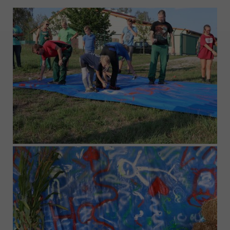
Funktionen der Webseite benötigt. Dadurch ist
gewährleistet, dass die Webseite einwandfrei
funktioniert.
Name
Cookie-Informationen anzeigen
cookie_optin
Anbieter
Qnetics
Externe Inhalte
Wir verwenden auf unserer Website externe
Laufzeit
1 Jahr
Inhalte, um Ihnen zusätzliche Informationen
anzubieten.
Zweck
Cookie Einstellungen speichern