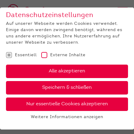
Datenschutzeinstellungen
Auf unserer Webseite werden Cookies verwendet.
Einige davon werden zwingend benötigt, während es
uns andere ermöglichen, Ihre Nutzererfahrung auf
unserer Webseite zu verbessern.
Essentiell
Externe Inhalte
UNTERNEHMEN
News
Detail
Alle akzeptieren
08.09.2019
, Autor:
Jeanette Weinbach
Speichern & schließen
Fotos Thüringer
Jungzüchtertag in Laasdorf
Nur essentielle Cookies akzeptieren
Hallo zusammen, hier der Link zu den Fotos
Weitere Informationen anzeigen
vom 05. September 2019
Essentiell
Alle Fotos von draußen im Zelt findet Ihr hier.
Essentielle Cookies werden für grundlegende