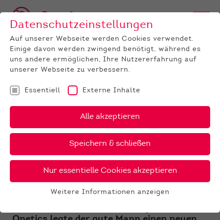
Datenschutzeinstellungen
Auf unserer Webseite werden Cookies verwendet.
Einige davon werden zwingend benötigt, während es
uns andere ermöglichen, Ihre Nutzererfahrung auf
unserer Webseite zu verbessern.
Essentiell
Externe Inhalte
UNTERNEHMEN
News
Detail
Alle akzeptieren
08.12.2022
, Autor:
Markus Strehlke
Speichern & schließen
Kommentar zur ZWS im
Dezember
Nur essentielle Cookies akzeptieren
Der Nikolaustag stand in diesem Jahr bei
Weitere Informationen anzeigen
uns Rinderzüchtern ganz im Zeichen der
Essentiell
Dezemberzuchtwertschätzung. Uns als
Essentielle Cookies werden für grundlegende
Qnetics legte der gute Mann einen neuen