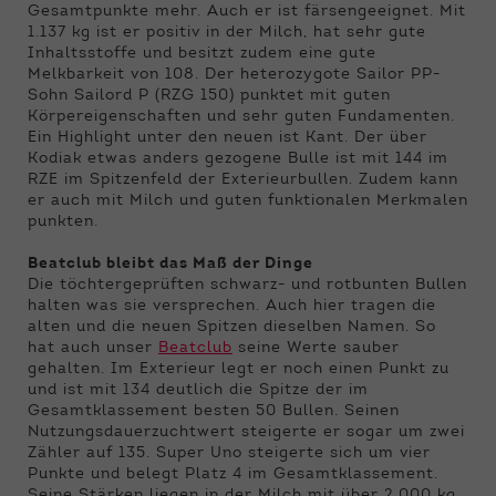
Gesamtpunkte mehr. Auch er ist färsengeeignet. Mit
1.137 kg ist er positiv in der Milch, hat sehr gute
Inhaltsstoffe und besitzt zudem eine gute
Melkbarkeit von 108. Der heterozygote Sailor PP-
Sohn Sailord P (RZG 150) punktet mit guten
Körpereigenschaften und sehr guten Fundamenten.
Ein Highlight unter den neuen ist Kant. Der über
Kodiak etwas anders gezogene Bulle ist mit 144 im
RZE im Spitzenfeld der Exterieurbullen. Zudem kann
er auch mit Milch und guten funktionalen Merkmalen
punkten.
Beatclub bleibt das Maß der Dinge
Die töchtergeprüften schwarz- und rotbunten Bullen
halten was sie versprechen. Auch hier tragen die
alten und die neuen Spitzen dieselben Namen. So
hat auch unser
Beatclub
seine Werte sauber
gehalten. Im Exterieur legt er noch einen Punkt zu
und ist mit 134 deutlich die Spitze der im
Gesamtklassement besten 50 Bullen. Seinen
Nutzungsdauerzuchtwert steigerte er sogar um zwei
Zähler auf 135. Super Uno steigerte sich um vier
Punkte und belegt Platz 4 im Gesamtklassement.
Seine Stärken liegen in der Milch mit über 2.000 kg