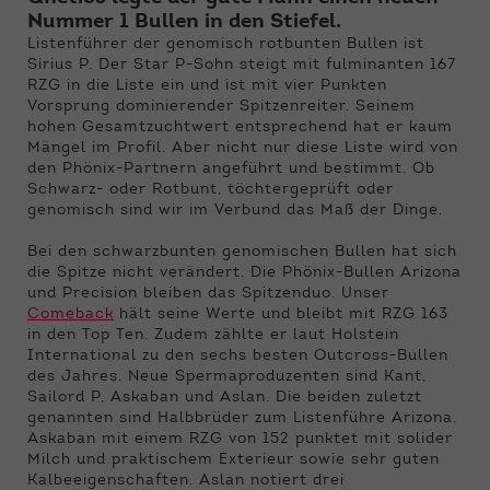
Funktionen der Webseite benötigt. Dadurch ist
Nummer 1 Bullen in den Stiefel.
gewährleistet, dass die Webseite einwandfrei
Listenführer der genomisch rotbunten Bullen ist
funktioniert.
Sirius P. Der Star P-Sohn steigt mit fulminanten 167
RZG in die Liste ein und ist mit vier Punkten
Name
Cookie-Informationen anzeigen
cookie_optin
Vorsprung dominierender Spitzenreiter. Seinem
hohen Gesamtzuchtwert entsprechend hat er kaum
Anbieter
Qnetics
Mängel im Profil. Aber nicht nur diese Liste wird von
Externe Inhalte
den Phönix-Partnern angeführt und bestimmt. Ob
Wir verwenden auf unserer Website externe
Laufzeit
1 Jahr
Schwarz- oder Rotbunt, töchtergeprüft oder
Inhalte, um Ihnen zusätzliche Informationen
genomisch sind wir im Verbund das Maß der Dinge.
anzubieten.
Zweck
Cookie Einstellungen speichern
Bei den schwarzbunten genomischen Bullen hat sich
die Spitze nicht verändert. Die Phönix-Bullen Arizona
und Precision bleiben das Spitzenduo. Unser
Comeback
hält seine Werte und bleibt mit RZG 163
in den Top Ten. Zudem zählte er laut Holstein
International zu den sechs besten Outcross-Bullen
des Jahres. Neue Spermaproduzenten sind Kant,
Sailord P, Askaban und Aslan. Die beiden zuletzt
genannten sind Halbbrüder zum Listenführe Arizona.
Askaban mit einem RZG von 152 punktet mit solider
Milch und praktischem Exterieur sowie sehr guten
Kalbeeigenschaften. Aslan notiert drei