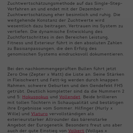
Funktionen der Webseite benötigt. Dadurch ist
Zuchtwertschätzungsmethode auf das Single-Step-
gewährleistet, dass die Webseite einwandfrei
Verfahren an und endet mit der Dezember-
funktioniert.
Zuchtwertschätzung eher besinnlich und ruhig. Die
weitgehende Konstanz der Zuchtwerte wird
Name
Cookie-Informationen anzeigen
cookie_optin
wesentlich dazu beitragen, Vertrauen ins System zu
vertiefen. Die dynamische Entwicklung des
Zuchtfortschrittes in den Bereichen Leistung,
Anbieter
Qnetics
Externe Inhalte
Fitness und Exterieur führt in den absoluten Zahlen
zu Basisanpassungen, die den Erfolg des
Wir verwenden auf unserer Website externe
Laufzeit
1 Jahr
genomischen Systems eindrucksvoll dokumentieren.
Inhalte, um Ihnen zusätzliche Informationen
anzubieten.
Zweck
Cookie Einstellungen speichern
Bei den nachkommengeprüften Bullen führt jetzt
Zero One (Zepter x Watt) die Liste an. Seine Stärken
in Fleischwert und Fett-kg werden durch knappen
Rahmen, schwere Geburten und den Gendefekt FH5
getrübt. Deutlich kompletter sind da die Nummern 2
und 5:
Hokuspokus
und
Vollendet
. Beide brillieren
mit tollen Töchtern in Schauqualität und bestätigen
ihre Ergebnisse vom Sommer. Hilfinger (Hurly x
Wille) und
Vlaturo
vervollständigen als
exterieurstarker Allrounder das bärenstarke
Angebot der Eurogenetik. Besonders freut uns aber
auch der gute Einstieg von
Volkert
(Vollgas x