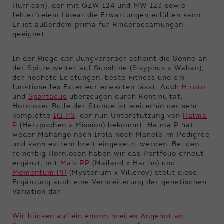
Hurrican), der mit GZW 124 und MW 123 sowie
fehlerfreiem Linear die Erwartungen erfüllen kann.
Er ist außerdem prima für Rinderbesamungen
geeignet.
In der Riege der Jungvererber scheint die Sonne an
der Spitze weiter auf Sunshine (Sisyphus x Waban),
der höchste Leistungen, beste Fitness und ein
funktionelles Exterieur erwarten lässt. Auch
Hiroto
und
Spartacus
überzeugen durch Kontinuität.
Hornloser Bulle der Stunde ist weiterhin der sehr
komplette
IQ PS
, der nun Unterstützung von
Halma
P
(Herzpochen x Mission) bekommt. Halma P hat
weder Mahango noch Irola noch Manolo im Pedigree
und kann extrem breit eingesetzt werden. Bei den
reinerbig Hornlosen haben wir das Portfolio erneut
ergänzt, mit
Mais PP
(Mailand x Haribo) und
Momentum PP
(Mysterium x Villeroy) stellt diese
Ergänzung auch eine Verbreiterung der genetischen
Variation dar.
Wir blicken auf ein enorm breites Angebot an