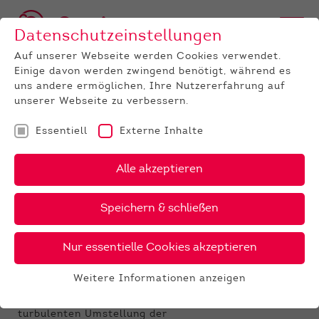
Datenschutzeinstellungen
Auf unserer Webseite werden Cookies verwendet.
Einige davon werden zwingend benötigt, während es
uns andere ermöglichen, Ihre Nutzererfahrung auf
unserer Webseite zu verbessern.
Essentiell
Externe Inhalte
UNTERNEHMEN
News
Detail
Alle akzeptieren
09.12.2021
, Autor:
Heiko Grob
Speichern & schließen
Ruhiger Jahresausklang der
ZWS bei Fleckvieh
Nur essentielle Cookies akzeptieren
Bärenstarkes Angebot der Eurogenetik-
Weitere Informationen anzeigen
Partner
Essentiell
Das Jahr 2021 fing für die Rasse Fleckvieh mit der
Essentielle Cookies werden für grundlegende
turbulenten Umstellung der