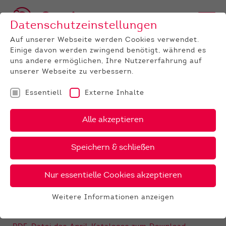
Datenschutzeinstellungen
Auf unserer Webseite werden Cookies verwendet.
Einige davon werden zwingend benötigt, während es
uns andere ermöglichen, Ihre Nutzererfahrung auf
unserer Webseite zu verbessern.
Essentiell
Externe Inhalte
UNTERNEHMEN
News
Detail
Alle akzeptieren
15.04.2021
, Autor:
Jeanette Weinbach
Speichern & schließen
ZWS April: Preise unserer
Vererber in der Übersicht
Nur essentielle Cookies akzeptieren
Preise gültig ab 01. Mai 2021
Weitere Informationen anzeigen
PDF-Datei der Bullenkarte zum Download
Essentiell
Essentielle Cookies werden für grundlegende