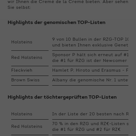
Funktionen der Webseite benötigt. Dadurch ist
wir Ihnen die Cremé de la Cremé bieten. Aber sehen
gewährleistet, dass die Webseite einwandfrei
Sie selbst:
funktioniert.
Highlights der genomischen TOP-Listen
Name
Cookie-Informationen anzeigen
cookie_optin
Anbieter
Qnetics
9 von 10 Bullen in der RZG-TOP 10
Externe Inhalte
Holsteins
und bieten Ihnen exklusive Genetik
Wir verwenden auf unserer Website externe
Laufzeit
1 Jahr
Sponsor P hält sich erneut auf #1 fü
Inhalte, um Ihnen zusätzliche Informationen
Red Holsteins
die #1 für RZG ist der Newcomer Fli
anzubieten.
Zweck
Cookie Einstellungen speichern
Fleckvieh
Hamlet P, Hiroto und Erasmus - Fle
Brown Swiss
Albany die genomische Nr. 1 unterst
Highlights der töchtergeprüften TOP-Listen
Holsteins
In der Liste der 20 besten nach R
70 % in den RZG und RZ€-Listen sind 
Red Holsteins
die #1 für RZG und #2 für RZ€