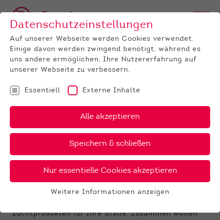
Datenschutzeinstellungen
Auf unserer Webseite werden Cookies verwendet.
Einige davon werden zwingend benötigt, während es
uns andere ermöglichen, Ihre Nutzererfahrung auf
unserer Webseite zu verbessern.
Essentiell
Externe Inhalte
UNTERNEHMEN
News
Detail
Alle akzeptieren
09.04.2021
Speichern & schließen
Phönix-Bullen sind Ihre
perfekte Wahl
Nur essentielle Cookies akzeptieren
Der Startschuss für unser gemeinsames Phönix-
Weitere Informationen anzeigen
Zuchtprogramm fiel am 1. Januar 2021. Seitdem
Essentiell
arbeiten unsere Sire-Analysten an den besten
Essentielle Cookies werden für grundlegende
Zuchtprodukten für Ihre Ställe. Zusammen wollen