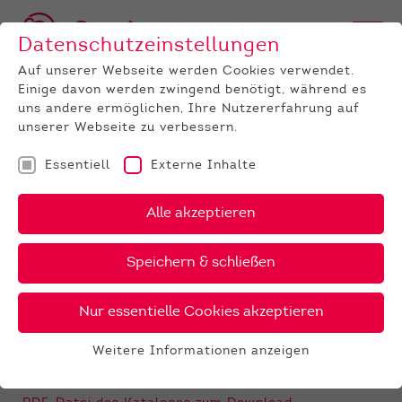
Datenschutzeinstellungen
Auf unserer Webseite werden Cookies verwendet.
Einige davon werden zwingend benötigt, während es
uns andere ermöglichen, Ihre Nutzererfahrung auf
unserer Webseite zu verbessern.
Essentiell
Externe Inhalte
UNTERNEHMEN
News
Detail
Alle akzeptieren
23.08.2021
, Autor:
Jeanette Weinbach
Speichern & schließen
ZWS August: Der neue
Katalog ist online
Nur essentielle Cookies akzeptieren
Preise gültig ab 01. September 2021
Weitere Informationen anzeigen
PDF-Datei der Bullenkarte zum Download
Essentiell
Essentielle Cookies werden für grundlegende