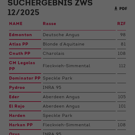
SUCHERGEBNIS ZWS
PDF
12/2025
NAME
Rasse
RZF
Edmonton
Deutsche Angus
98
Atlas PP
Blonde d’Aquitaine
81
Cnuth PP
Charolais
108
CM Legolas
Fleckvieh-Simmental
112
PP
Dominator PP
Speckle Park
Pydroo
INRA 95
Eder
Aberdeen Angus
105
El Rojo
Aberdeen Angus
101
Harden
Speckle Park
Harkan PP
Fleckvieh-Simmental
108
Orus
INRA 95