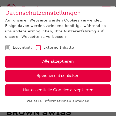
Datenschutzeinstellungen
Auf unserer Webseite werden Cookies verwendet.
Einige davon werden zwingend benötigt, während es
uns andere ermöglichen, Ihre Nutzererfahrung auf
unserer Webseite zu verbessern.
Essentiell
Externe Inhalte
RASSE
Alle akzeptieren
HOLSTEIN
RED HOLSTEIN
Speichern & schließen
FLECKVIEH
Nur essentielle Cookies akzeptieren
JERSEY
ROTVIEH
Weitere Informationen anzeigen
Essentiell
BROWN SWISS
Essentielle Cookies werden für grundlegende