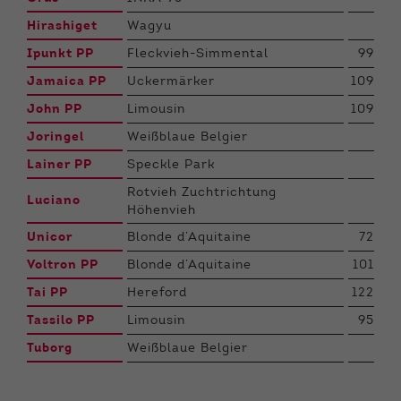
Hirashiget
Wagyu
Ipunkt PP
Fleckvieh-Simmental
99
Jamaica PP
Uckermärker
109
John PP
Limousin
109
Joringel
Weißblaue Belgier
Lainer PP
Speckle Park
Rotvieh Zuchtrichtung
Luciano
Höhenvieh
Unicor
Blonde d’Aquitaine
72
Voltron PP
Blonde d’Aquitaine
101
Tai PP
Hereford
122
Tassilo PP
Limousin
95
Tuborg
Weißblaue Belgier