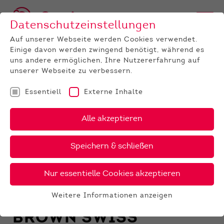
Datenschutzeinstellungen
Auf unserer Webseite werden Cookies verwendet.
Einige davon werden zwingend benötigt, während es
uns andere ermöglichen, Ihre Nutzererfahrung auf
unserer Webseite zu verbessern.
Essentiell
Externe Inhalte
RASSE
Alle akzeptieren
HOLSTEIN
RED HOLSTEIN
Speichern & schließen
FLECKVIEH
Nur essentielle Cookies akzeptieren
JERSEY
ROTVIEH
Weitere Informationen anzeigen
Essentiell
BROWN SWISS
Essentielle Cookies werden für grundlegende