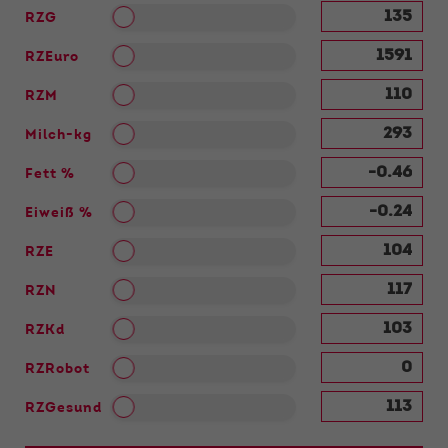
RZG
RZEuro
RZM
Milch-kg
Fett %
Eiweiß %
RZE
RZN
RZKd
RZRobot
RZGesund