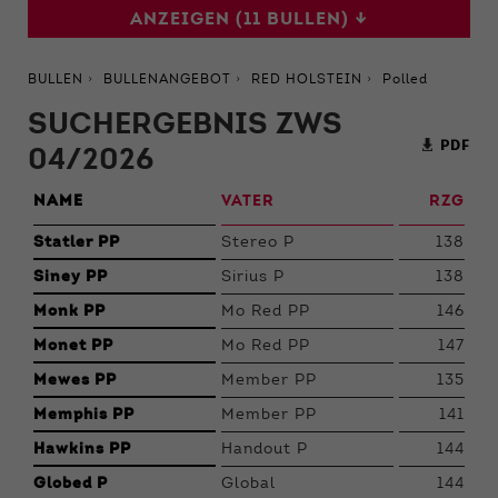
ANZEIGEN (11 BULLEN) ↓
BULLEN
BULLENANGEBOT
RED HOLSTEIN
Polled
SUCHERGEBNIS ZWS
PDF
04/2026
NAME
VATER
RZG
Statler PP
Stereo P
138
Siney PP
Sirius P
138
Monk PP
Mo Red PP
146
Monet PP
Mo Red PP
147
Mewes PP
Member PP
135
Memphis PP
Member PP
141
Hawkins PP
Handout P
144
Globed P
Global
144