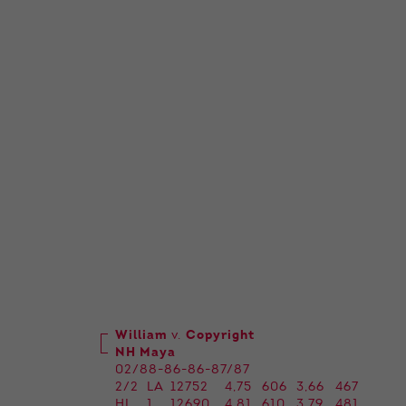
William
v.
Copyright
NH Maya
02/88-86-86-87/87
2/2
LA
12752
4,75
606
3,66
467
HL
1
12690
4,81
610
3,79
481