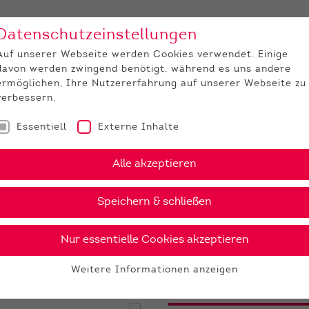
Datenschutzeinstellungen
Unternehmen
Medi
Auf unserer Webseite werden Cookies verwendet. Einige
davon werden zwingend benötigt, während es uns andere
JUNGZÜCHTER
ermöglichen, Ihre Nutzererfahrung auf unserer Webseite zu
verbessern.
Essentiell
Externe Inhalte
omiX
Winston
Alle akzeptieren
›
PDF
Speichern & schließen
Nur essentielle Cookies akzeptieren
26 €
Weitere Informationen anzeigen
gesex
Essentiell
Essentielle Cookies werden für grundlegende Funktionen