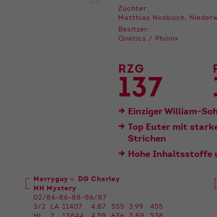
der Webseite benötigt. Dadurch ist gewährleistet, dass
Züchter:
die Webseite einwandfrei funktioniert.
Matthias Nosbisch, Nieder
Besitzer:
Name
Cookie-Informationen anzeigen
cookie_optin
Qnetics / Phönix
Anbieter
Qnetics
Externe Inhalte
RZG
Wir verwenden auf unserer Website externe Inhalte, um
Laufzeit
1 Jahr
137
Ihnen zusätzliche Informationen anzubieten.
Zweck
Cookie Einstellungen speichern
Einziger William-Soh
Top Euter mit star
Strichen
Hohe Inhaltsstoffe 
Merryguy
v.
DG Charley
NH Mystery
02/86-86-88-86/87
3/2
LA
11407
4,87
555
3,99
455
HL
2
13844
4,59
636
3,89
538