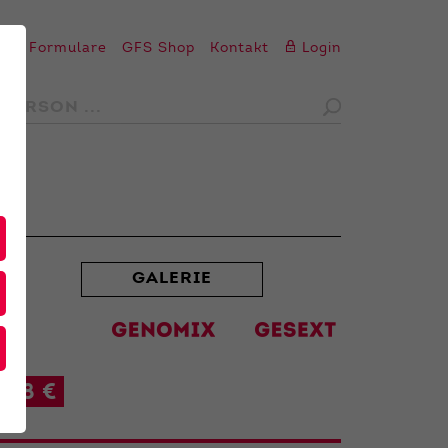
en
Formulare
GFS Shop
Kontakt
Login
GALERIE
38 €
t