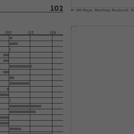
102
M: NH Maya, Matthias Nosbisch, N
100
112
124