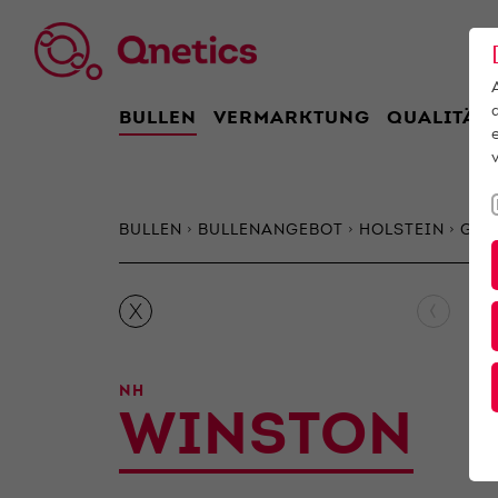
BULLEN
VERMARKTUNG
QUALITÄT
BULLEN
BULLENANGEBOT
HOLSTEIN
Gen
‹
X
NH
WINSTON