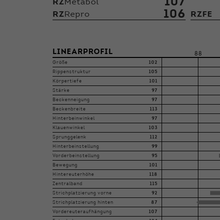
107
RZ
Metabol
106
RZ
Repro
RZFE
LINEARPROFIL
88
Größe
102
Rippenstruktur
105
Körpertiefe
101
Stärke
97
Beckenneigung
97
Beckenbreite
113
Hinterbeinwinkel
97
Klauenwinkel
103
Sprunggelenk
112
Hinterbeinstellung
99
Vorderbeinstellung
95
Bewegung
101
Hintereuterhöhe
118
Zentralband
115
Strichplatzierung vorne
92
Strichplatzierung hinten
87
Vordereuteraufhängung
107