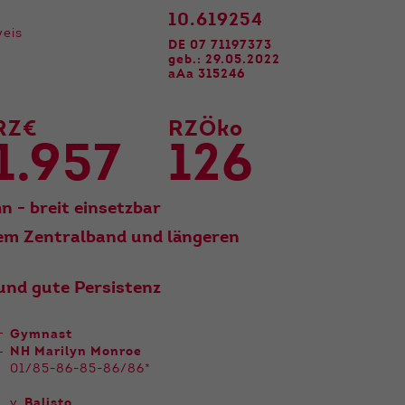
10.619254
weis
DE 07 71197373
geb.: 29.05.2022
aAa 315246
RZ€
RZÖko
1.957
126
n - breit einsetzbar
kem Zentralband und längeren
und gute Persistenz
Gymnast
NH Marilyn Monroe
01/85-86-85-86/86*
v.
Balisto