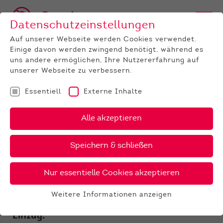
Datenschutzeinstellungen
Auf unserer Webseite werden Cookies verwendet.
Einige davon werden zwingend benötigt, während es
uns andere ermöglichen, Ihre Nutzererfahrung auf
unserer Webseite zu verbessern.
Essentiell
Externe Inhalte
UNTERNEHMEN
News
Detail
Alle akzeptieren
15.08.2023
, Autor:
Bernd Koch
Speichern & schließen
ZWS Holstein: Unsere
Vererber bestätigen ihre
Nur essentielle Cookies akzeptieren
Qualität
Weitere Informationen anzeigen
Essentiell
Mit dieser Schätzung hält der RZÖko
Essentielle Cookies werden für grundlegende
Einzug.