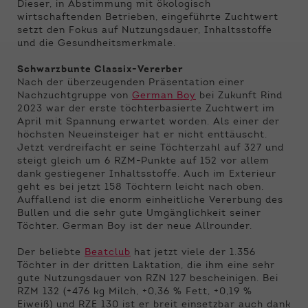
Funktionen der Webseite benötigt. Dadurch ist
Dieser, in Abstimmung mit ökologisch
gewährleistet, dass die Webseite einwandfrei
wirtschaftenden Betrieben, eingeführte Zuchtwert
funktioniert.
setzt den Fokus auf Nutzungsdauer, Inhaltsstoffe
und die Gesundheitsmerkmale.
Name
Cookie-Informationen anzeigen
cookie_optin
Schwarzbunte Classix-Vererber
Nach der überzeugenden Präsentation einer
Anbieter
Qnetics
Externe Inhalte
Nachzuchtgruppe von
German Boy
bei Zukunft Rind
2023 war der erste töchterbasierte Zuchtwert im
Wir verwenden auf unserer Website externe
Laufzeit
1 Jahr
April mit Spannung erwartet worden. Als einer der
Inhalte, um Ihnen zusätzliche Informationen
höchsten Neueinsteiger hat er nicht enttäuscht.
anzubieten.
Zweck
Cookie Einstellungen speichern
Jetzt verdreifacht er seine Töchterzahl auf 327 und
steigt gleich um 6 RZM-Punkte auf 152 vor allem
dank gestiegener Inhaltsstoffe. Auch im Exterieur
geht es bei jetzt 158 Töchtern leicht nach oben.
Auffallend ist die enorm einheitliche Vererbung des
Bullen und die sehr gute Umgänglichkeit seiner
Töchter. German Boy ist der neue Allrounder.
Der beliebte
Beatclub
hat jetzt viele der 1.356
Töchter in der dritten Laktation, die ihm eine sehr
gute Nutzungsdauer von RZN 127 bescheinigen. Bei
RZM 132 (+476 kg Milch, +0,36 % Fett, +0,19 %
Eiweiß) und RZE 130 ist er breit einsetzbar auch dank