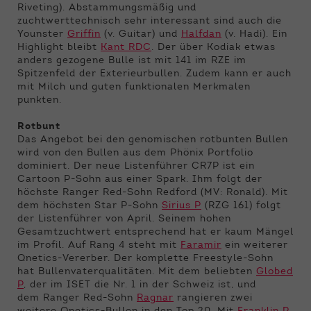
Riveting). Abstammungsmäßig und
zuchtwerttechnisch sehr interessant sind auch die
Younster
Griffin
(v. Guitar) und
Halfdan
(v. Hadi). Ein
Highlight bleibt
Kant RDC
. Der über Kodiak etwas
anders gezogene Bulle ist mit 141 im RZE im
Spitzenfeld der Exterieurbullen. Zudem kann er auch
mit Milch und guten funktionalen Merkmalen
punkten.
Rotbunt
Das Angebot bei den genomischen rotbunten Bullen
wird von den Bullen aus dem Phönix Portfolio
dominiert. Der neue Listenführer CR7P ist ein
Cartoon P-Sohn aus einer Spark. Ihm folgt der
höchste Ranger Red-Sohn Redford (MV: Ronald). Mit
dem höchsten Star P-Sohn
Sirius P
(RZG 161) folgt
der Listenführer von April. Seinem hohen
Gesamtzuchtwert entsprechend hat er kaum Mängel
im Profil. Auf Rang 4 steht mit
Faramir
ein weiterer
Qnetics-Vererber. Der komplette Freestyle-Sohn
hat Bullenvaterqualitäten. Mit dem beliebten
Globed
P
, der im ISET die Nr. 1 in der Schweiz ist, und
dem Ranger Red-Sohn
Ragnar
rangieren zwei