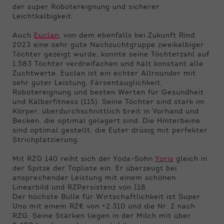
der super Robotereignung und sicherer
Leichtkalbigkeit.
Auch
Euclan
, von dem ebenfalls bei Zukunft Rind
2023 eine sehr gute Nachzuchtgruppe zweikalbiger
Töchter gezeigt wurde, konnte seine Töchterzahl auf
1.583 Töchter verdreifachen und hält konstant alle
Zuchtwerte. Euclan ist ein echter Allrounder mit
sehr guter Leistung, Färsentauglichkeit,
Robotereignung und besten Werten für Gesundheit
und Kälberfitness (115). Seine Töchter sind stark im
Körper, überdurchschnittlich breit in Vorhand und
Becken, die optimal gelagert sind. Die Hinterbeine
sind optimal gestellt, die Euter drüsig mit perfekter
Strichplatzierung.
Mit RZG 140 reiht sich der Yoda-Sohn
Yoris
gleich in
der Spitze der Topliste ein. Er überzeugt bei
ansprechender Leistung mit einem schönen
Linearbild und RZPersistenz von 118.
Der höchste Bulle für Wirtschaftlichkeit ist Super
Uno mit einem RZ€ von +2.310 und die Nr. 2 nach
RZG. Seine Stärken liegen in der Milch mit über