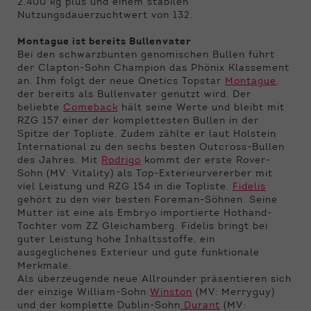
2.400 kg plus und einem stabilen
Nutzungsdauerzuchtwert von 132.
Montague ist bereits Bullenvater
Bei den schwarzbunten genomischen Bullen führt
der Clapton-Sohn Champion das Phönix Klassement
an. Ihm folgt der neue Qnetics Topstar
Montague
,
der bereits als Bullenvater genutzt wird. Der
beliebte
Comeback
hält seine Werte und bleibt mit
RZG 157 einer der komplettesten Bullen in der
Spitze der Topliste. Zudem zählte er laut Holstein
International zu den sechs besten Outcross-Bullen
des Jahres. Mit
Rodrigo
kommt der erste Rover-
Sohn (MV: Vitality) als Top-Exterieurvererber mit
viel Leistung und RZG 154 in die Topliste.
Fidelis
gehört zu den vier besten Foreman-Söhnen. Seine
Mutter ist eine als Embryo importierte Hothand-
Tochter vom ZZ Gleichamberg. Fidelis bringt bei
guter Leistung hohe Inhaltsstoffe, ein
ausgeglichenes Exterieur und gute funktionale
Merkmale.
Als überzeugende neue Allrounder präsentieren sich
der einzige William-Sohn
Winston
(MV: Merryguy)
und der komplette Dublin-Sohn
Durant
(MV: